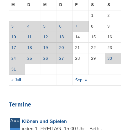
M
D
M
D
F
S
S
1
2
3
4
5
6
7
8
9
10
11
12
13
14
15
16
17
18
19
20
21
22
23
24
25
26
27
28
29
30
31
« Juli
Sep. »
Termine
Aug
Klönen und Spielen
.
jeden 1. FREITAG, 15.00 Uhr Beth.-