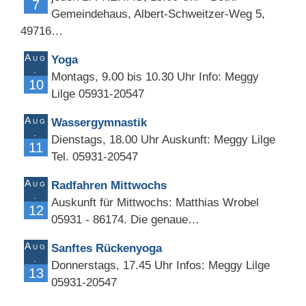
7
Gemeindehaus, Albert-Schweitzer-Weg 5,
49716…
Aug
Yoga
.
Montags, 9.00 bis 10.30 Uhr Info: Meggy
10
Lilge 05931-20547
Aug
Wassergymnastik
.
Dienstags, 18.00 Uhr Auskunft: Meggy Lilge
11
Tel. 05931-20547
Aug
Radfahren Mittwochs
.
Auskunft für Mittwochs: Matthias Wrobel
12
05931 - 86174. Die genaue…
Aug
Sanftes Rückenyoga
.
Donnerstags, 17.45 Uhr Infos: Meggy Lilge
13
05931-20547